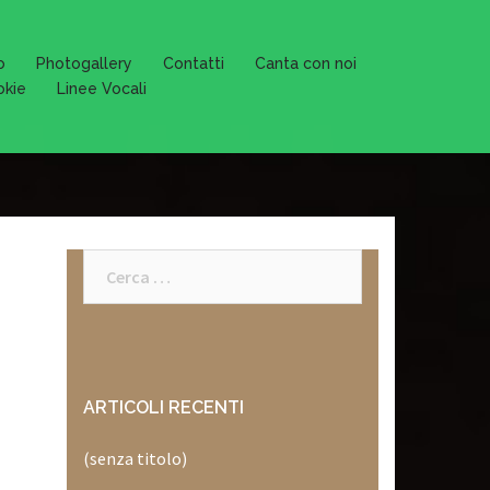
o
Photogallery
Contatti
Canta con noi
okie
Linee Vocali
Ricerca
per:
ARTICOLI RECENTI
(senza titolo)