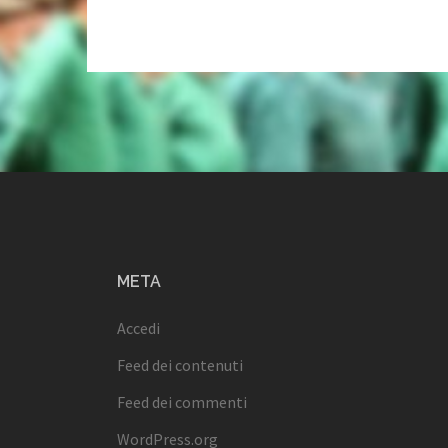
META
Accedi
Feed dei contenuti
Feed dei commenti
WordPress.org