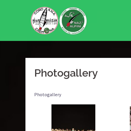
Vai
al
contenuto
Photogallery
Photogallery